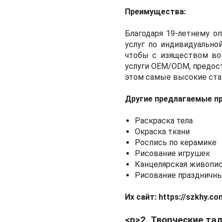
Преимущества:
Благодаря 19-летнему о
услуг по индивидуально
чтобы с изяществом воп
услуги OEM/ODM, предост
этом самые высокие ста
Другие предлагаемые п
Раскраска тела
Окраска ткани
Роспись по керамике
Рисование игрушек
Канцелярская живопи
Рисование праздничн
Их сайт: https://szkhy.co
<р>2. Творческие та