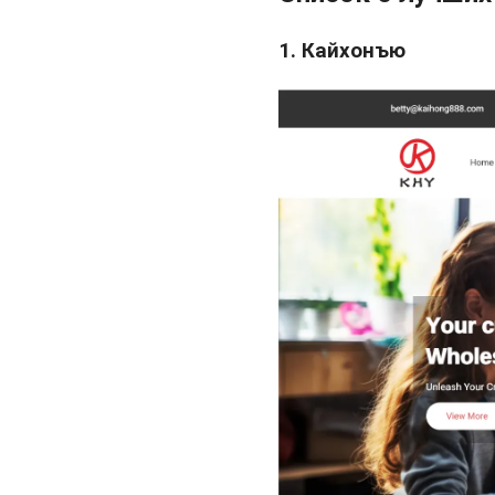
1. Кайхонъю