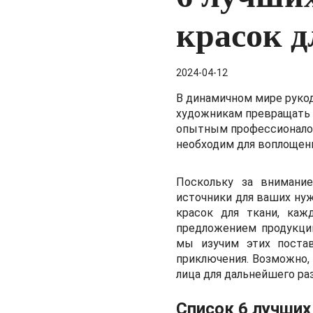
красок д
2024-04-12
В динамичном мире рукод
художникам превращать о
опытным профессионалом
необходим для воплощен
Поскольку за внимани
источники для ваших ну
красок для ткани, каж
предложением продукции
мы изучим этих поста
приключения. Возможно,
лица
для дальнейшего ра
Список 6 лучших