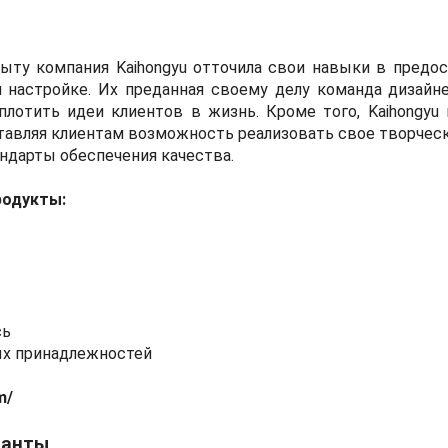
пыту компания Kaihongyu отточила свои навыки в предо
й настройке. Их преданная своему делу команда дизайне
лотить идеи клиентов в жизнь. Кроме того, Kaihongyu
авляя клиентам возможность реализовать свое творческ
ндарты обеспечения качества.
родукты:
сь
ых принадлежностей
m/
ланты