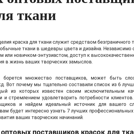
ля ткани
елия краска для ткани служит средством безграничного т
бычные ткани в шедевры цвета и дизайна. Независимо от
 или новичком-энтузиастом, доступ к высококачественн
ия в жизнь ваших творческих замыслов.
е борется множество поставщиков, может быть сло
жд. Вот почему мы тщательно составили список из 6 луч
дый из которых известен своим исключительным кач
 и стремлением удовлетворить потребности клиентов.
вщиков и найдем идеальный источник для вашего сл
 вам будет интересно узнать
7 лучших профессиональных
звития ваших творческих начинаний.
 оптовых поставщиков красок для тка