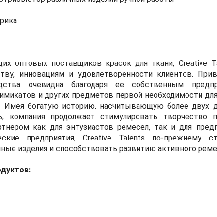
рика
их оптовых поставщиков красок для ткани, Creative T
тву, инновациям и удовлетворенности клиентов. При
дства очевидна благодаря ее собственным предп
имикатов и других предметов первой необходимости для 
ts. Имея богатую историю, насчитывающую более двух 
ь, компания продолжает стимулировать творчество 
тнером как для энтузиастов ремесел, так и для предп
кие предприятия, Creative Talents по-прежнему ст
ные изделия и способствовать развитию активного реме
одуктов: