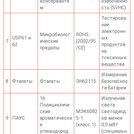
консерванта
озабоченно
м
сть (SVHC)
Тестирова
ние
электронн
Микробиолог
ROHS
USP61 и
ых
7
ические
(2002/95
62
продуктов
пределы
/CE)
на
токсичные
вещества
Измерение
8
Фталаты
Фталаты
ЭН62115
безопаснос
ти батареи
16
Излучение
Полицикличе
света
ские
МЭК6082
светодиод
9
ПАУС
ароматически
5-1
ов менее
е
(класс 1)
0,9 мВт
углеводород
(специальн