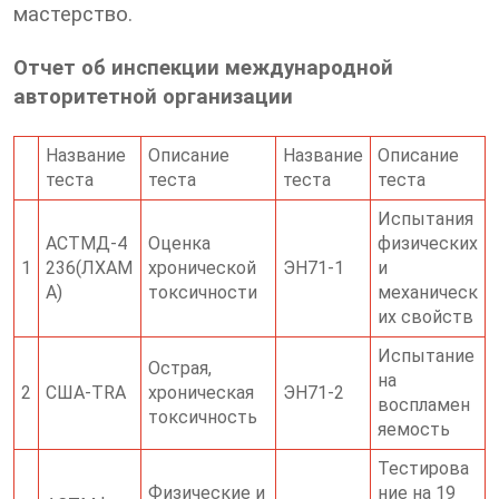
мастерство.
Отчет об инспекции международной
авторитетной организации
Название
Описание
Название
Описание
теста
теста
теста
теста
Испытания
АСТМД-4
Оценка
физических
1
236(ЛХАМ
хронической
ЭН71-1
и
А)
токсичности
механическ
их свойств
Испытание
Острая,
на
2
США-TRA
хроническая
ЭН71-2
воспламен
токсичность
яемость
Тестирова
Физические и
ние на 19