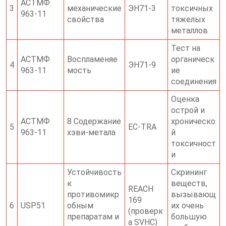
АСТМФ
3
механические
ЭН71-3
токсичных
963-11
свойства
тяжелых
металлов
Тест на
АСТМФ
Воспламеняе
органическ
4
ЭН71-9
963-11
мость
ие
соединения
Оценка
острой и
АСТМФ
8 Содержание
хроническо
5
ЕС-TRA
963-11
хэви-метала
й
токсичност
и
Устойчивость
Скрининг
к
веществ,
REACH
противомикр
вызывающ
169
6
USP51
обным
их очень
(проверк
препаратам и
большую
а SVHC)