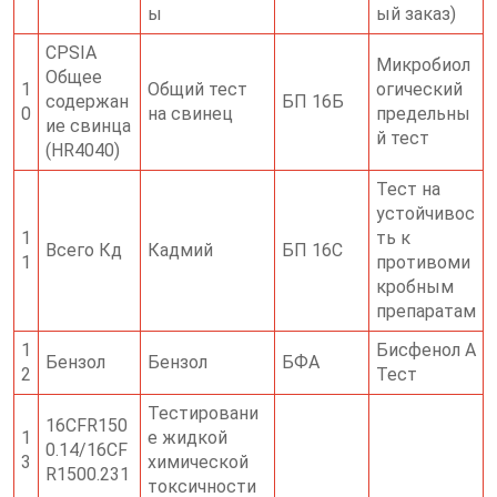
ы
ый заказ)
CPSIA
Микробиол
Общее
1
Общий тест
огический
содержан
БП 16Б
0
на свинец
предельны
ие свинца
й тест
(HR4040)
Тест на
устойчивос
1
ть к
Всего Кд
Кадмий
БП 16С
1
противоми
кробным
препаратам
1
Бисфенол А
Бензол
Бензол
БФА
2
Тест
Тестировани
16CFR150
1
е жидкой
0.14/16CF
3
химической
R1500.231
токсичности