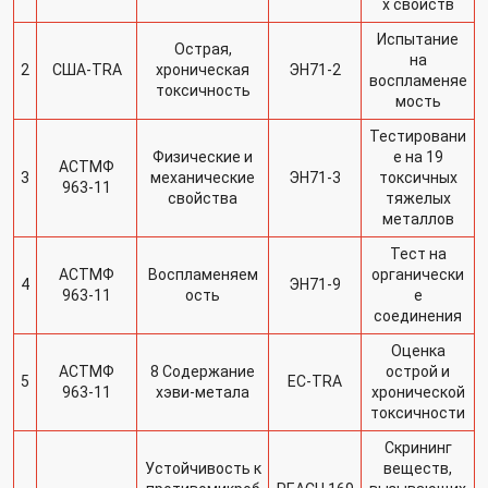
х свойств
Испытание
Острая,
на
2
США-TRA
хроническая
ЭН71-2
воспламеняе
токсичность
мость
Тестировани
Физические и
е на 19
АСТМФ
3
механические
ЭН71-3
токсичных
963-11
свойства
тяжелых
металлов
Тест на
АСТМФ
Воспламеняем
органически
4
ЭН71-9
963-11
ость
е
соединения
Оценка
АСТМФ
8 Содержание
острой и
5
ЕС-TRA
963-11
хэви-метала
хронической
токсичности
Скрининг
Устойчивость к
веществ,