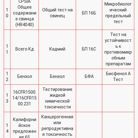
CPSIA
Микробиолог
Общее
1
Общий тест на
ический
содержани
БП 16Б
0
свинец
предельный
е свинца
тест
(HR4040)
Тест на
устойчивост
1
ь к
Всего Кд
Кадмий
БП 16С
1
противомикр
обным
препаратам
1
Бисфенол А
Бензол
Бензол
БФА
2
Тест
Тестирование
16CFR1500.
1
жидкой
14/16CFR15
3
химической
00.231
токсичности
Канцерогенная
Калифорни
или
1
йское
репродуктивна
4
предложен
я токсичность
ие 65