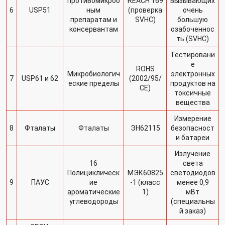
противомикроб
REACH 169
вызывающих
6
USP51
ным
(проверка
очень
препаратам и
SVHC)
большую
консервантам
озабоченнос
ть (SVHC)
Тестировани
е
ROHS
Микробиологич
электронных
7
USP61 и 62
(2002/95/
еские пределы
продуктов на
CE)
токсичные
вещества
Измерение
8
Фталаты
Фталаты
ЭН62115
безопасност
и батареи
Излучение
16
света
Полициклическ
МЭК60825
светодиодов
9
ПАУС
ие
-1 (класс
менее 0,9
ароматические
1)
мВт
углеводороды
(специальны
й заказ)