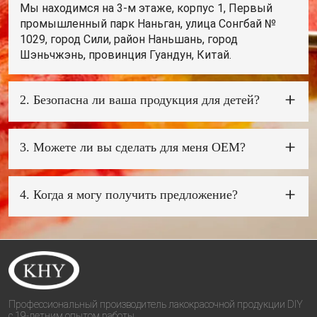
Мы находимся на 3-м этаже, корпус 1, Первый
промышленный парк Наньган, улица Сонгбай №
1029, город Сили, район Наньшань, город
Шэньчжэнь, провинция Гуандун, Китай.
2. Безопасна ли ваша продукция для детей?
Да! Наша продукция изготовлена ​​из совершенно
нового полипропиленового материала и
3. Можете ли вы сделать для меня OEM?
импортных чернил. Если вашим целевым рынком
является ЕС, мы можем предложить протоколы
Да, мы хорошо разбираемся в OEM-заказах,
испытаний EN71 и PHTHALATS. Если вашим
просто предоставьте нам то, что вы хотите, и мы
4. Когда я могу получить предложение?
целевым рынком является США, мы можем
сможем предложить лучший дизайн.
предложить отчеты ASTMD-4236 и ФТАЛАТЫ.
Обычно мы цитируем вас в течение 24 часов
после получения вашего запроса. Если вам очень
срочно нужно получить предложение,
позвоните
нам или сообщите нам свой адрес электронной
почты, чтобы мы могли ответить вам в
приоритетном порядке.
Профессиональный производитель лакокрасочной продукции DIY
с 19-летним опытом работы