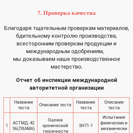
7. Проверка качества
Благодаря тщательным проверкам материалов,
бдительному контролю производства,
всесторонним проверкам продукции и
международным одобрениям,
мы доказываем наше производственное
мастерство.
Отчет об инспекции международной
авторитетной организации
Название
Название
Описание
Описание теста
теста
теста
теста
Испытания
Оценка
АСТМД-42
физических и
1
хронической
ЭН71-1
36(ЛХАМА)
механически
токсичности