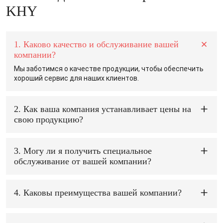
KHY
1. Каково качество и обслуживание вашей
компании?
Мы заботимся о качестве продукции, чтобы обеспечить
хороший сервис для наших клиентов.
2. Как ваша компания устанавливает цены на
свою продукцию?
Чтобы лучше обслуживать наших клиентов, мы всегда
находим способ снизить цену.
3. Могу ли я получить специальное
обслуживание от вашей компании?
В этом высококонкурентном мире мы можем
предоставлять клиентам планы Combinate и рекламные
программы, чтобы наши клиенты могли получать
4. Каковы преимущества вашей компании?
большую прибыль от наших продуктов.
1) Минимальный заказ: Мы можем поставить вам
необходимое количество. 2) OEM/ODM: Мы можем